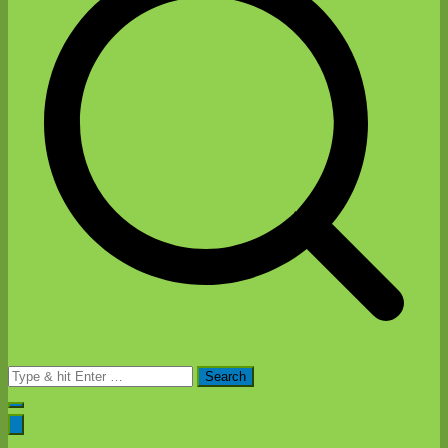
Search
for: