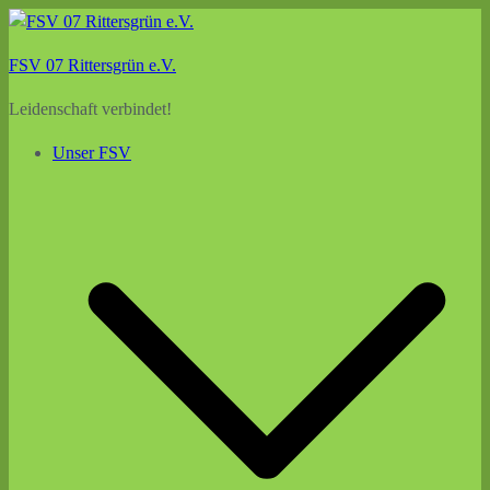
Zum
Inhalt
FSV 07 Rittersgrün e.V.
springen
Leidenschaft verbindet!
Unser FSV