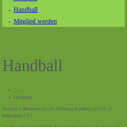
Handball
Mitglied werden
Handball
Start
Handball
Herzlich willkommen bei der Abteilung Handball der FSV 07
Rittersgrün e.V.!
Unsere verbliebenen Handballenthusiasten spielen seit einiger Zeit