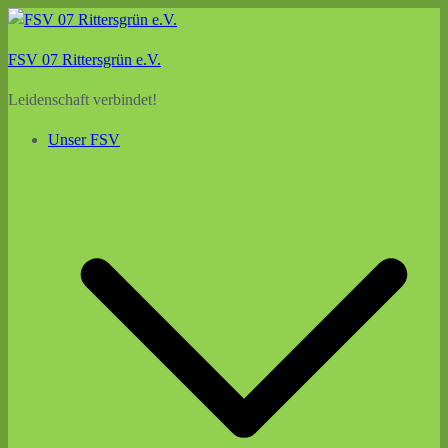
Zum
Inhalt
FSV 07 Rittersgrün e.V.
springen
Leidenschaft verbindet!
Unser FSV