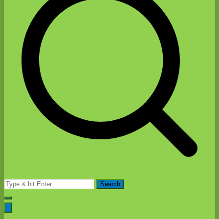
Search
for: