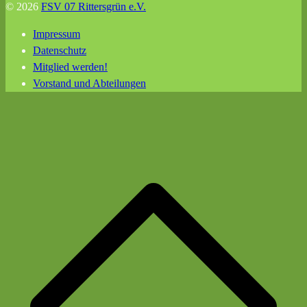
© 2026
FSV 07 Rittersgrün e.V.
Impressum
Datenschutz
Mitglied werden!
Vorstand und Abteilungen
N
o
s