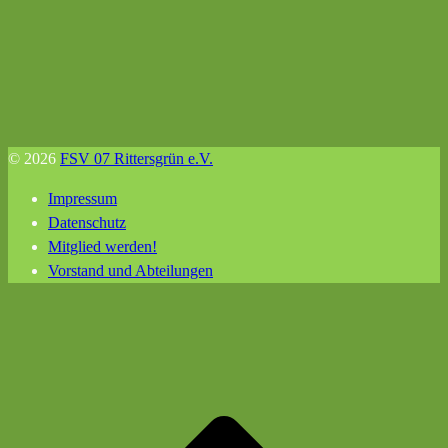
© 2026
FSV 07 Rittersgrün e.V.
Impressum
Datenschutz
Mitglied werden!
Vorstand und Abteilungen
N
o
s