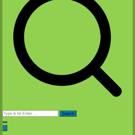
Search
for: