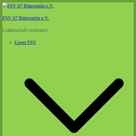
Zum
Inhalt
FSV 07 Rittersgrün e.V.
springen
Leidenschaft verbindet!
Unser FSV