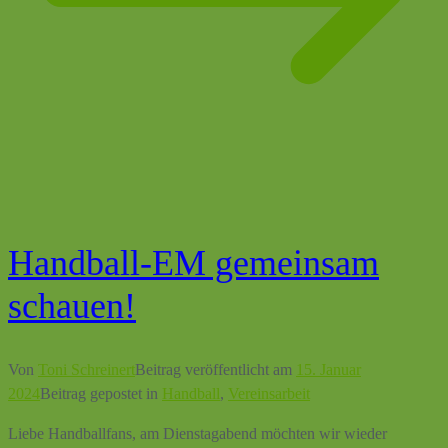
Handball-EM gemeinsam
schauen!
Von
Toni Schreinert
Beitrag veröffentlicht am
15. Januar
2024
Beitrag gepostet in
Handball
,
Vereinsarbeit
Liebe Handballfans, am Dienstagabend möchten wir wieder