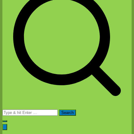
Search
for: