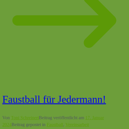
Faustball für Jedermann!
Von
Toni Schreinert
Beitrag veröffentlicht am
17. Januar
2024
Beitrag gepostet in
Faustball
,
Vereinsarbeit