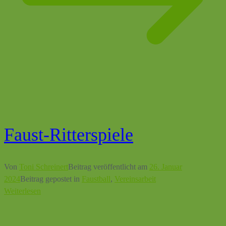
Faust-Ritterspiele
Von
Toni Schreinert
Beitrag veröffentlicht am
26. Januar
2024
Beitrag gepostet in
Faustball
,
Vereinsarbeit
Weiterlesen