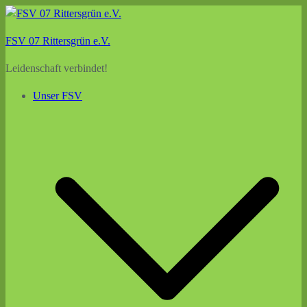
Zum
Inhalt
FSV 07 Rittersgrün e.V.
springen
Leidenschaft verbindet!
Unser FSV